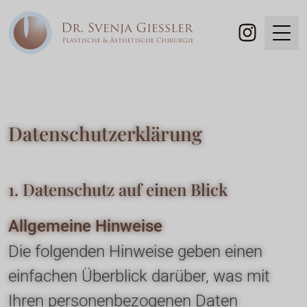
Behandlungen
Infos
Datenschutz­erklärung
Gesicht
Termin buchen
Team
Augenlidstraffung
Brust
Dr. Svenja Giessler
Praxis
Brustvergrößerung
Körper
1. Datenschutz auf einen Blick
Unsere Praxis
Service
Bauchdeckenstraffung
Haut
Brustvergrößerung MIA Femtech™
Allgemeine Hinweise
Service und Beratung
Faltenbehandlung
Schamlippenverkleinerung
Brustvergrößerung Preservé
Die folgenden Hinweise geben einen 
Folgekostenversicherung
Biostimulatoren
Emsculpt-Neo
Brustvergrößerung mit Eigenfett
einfachen Überblick darüber, was mit 
Termin online buchen
Botox
Kryolipolyse
Bruststraffung
Ihren personenbezogenen Daten 