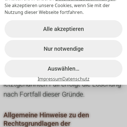
machen oder eine Einwilligung zur 
Sie akzeptieren unsere Cookies, wenn Sie mit der
Datenverarbeitung widerrufen, werden 
Nutzung dieser Webseite fortfahren.
Ihre Daten gelöscht, sofern wir keine 
Alle akzeptieren
anderen rechtlich zulässigen Gründe für 
die Speicherung Ihrer 
Nur notwendige
personenbezogenen Daten haben (z. B. 
steuer- oder handelsrechtliche 
Auswählen…
Aufbewahrungsfristen); im 
Impressum
Datenschutz
letztgenannten Fall erfolgt die Löschung 
nach Fortfall dieser Gründe.
Allgemeine Hinweise zu den 
Rechtsgrundlagen der 