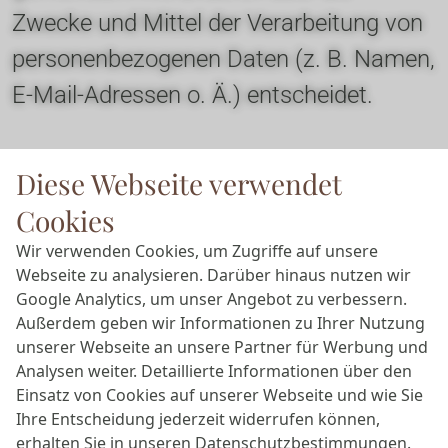
Zwecke und Mittel der Verarbeitung von 
personenbezogenen Daten (z. B. Namen, 
E-Mail-Adressen o. Ä.) entscheidet.
Speicherdauer
Diese Webseite verwendet
Soweit innerhalb dieser 
Cookies
Datenschutzerklärung keine speziellere 
Wir verwenden Cookies, um Zugriffe auf unsere
Speicherdauer genannt wurde, 
Webseite zu analysieren. Darüber hinaus nutzen wir
Google Analytics, um unser Angebot zu verbessern.
verbleiben Ihre personenbezogenen 
Außerdem geben wir Informationen zu Ihrer Nutzung
Daten bei uns, bis der Zweck für die 
unserer Webseite an unsere Partner für Werbung und
Analysen weiter. Detaillierte Informationen über den
Datenverarbeitung entfällt. Wenn Sie ein 
Einsatz von Cookies auf unserer Webseite und wie Sie
berechtigtes Löschersuchen geltend 
Ihre Entscheidung jederzeit widerrufen können,
erhalten Sie in unseren
Datenschutzbestimmungen
.