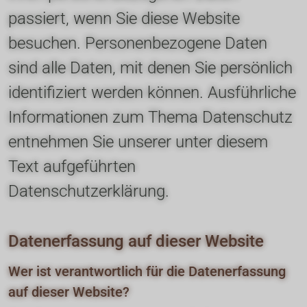
WhatsApp
Hyaluron
Brustverkleinerung
passiert, wenn Sie diese Website 
Kontakt
Sculptra
Brustimplantatwechsel
besuchen. Personenbezogene Daten 
Profhilo
Brustwarzenkorrektur
sind alle Daten, mit denen Sie persönlich 
BBL
identifiziert werden können. Ausführliche 
Brustfehlbildungen
Lippen aufspritzen
Informationen zum Thema Datenschutz 
entnehmen Sie unserer unter diesem 
Text aufgeführten 
Datenschutzerklärung.
Datenerfassung auf dieser Website
Wer ist verantwortlich für die Datenerfassung 
auf dieser Website?